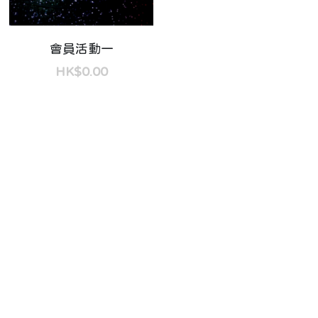
會員活動一
HK$0.00